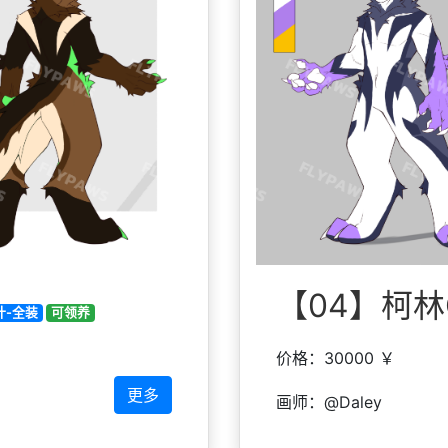
【04】柯林C
计-全装
可领养
价格：30000 ￥
更多
画师：@Daley