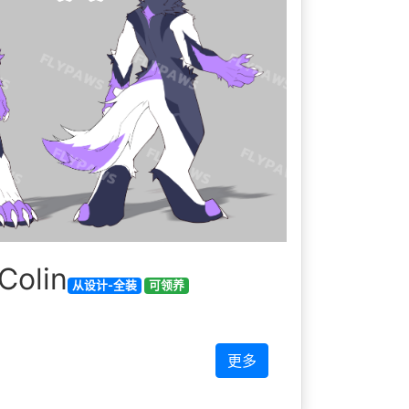
olin
从设计-全装
可领养
更多