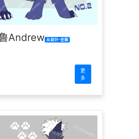
Andrew
从设计-全装
更
多