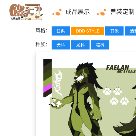
成品展示
兽装定制
风格：
日系
DDD STYLE
其他
清
种族：
犬科
龙科
猫科