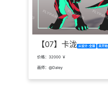
【07】卡泷
从设计-全装
未开始
价格：32000 ￥
画师：@Daley