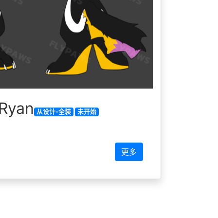
yan
从设计-全装
未开始
更多