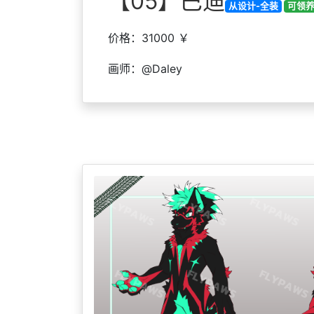
【05】巴迪
从设计-全装
可领
价格：31000 ￥
画师：@Daley