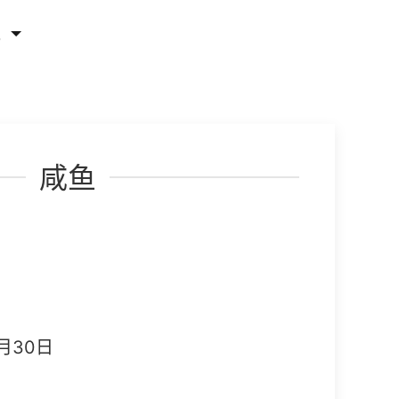
他
咸鱼
月30日